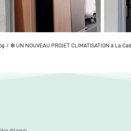
og
❄️ UN NOUVEAU PROJET CLIMATISATION à La Cadi
ère d’Azur
❄️