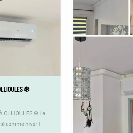
Leclerc
et
concrétisez
votre
projet
climatisation
!
❄️
LLIOULES ❄️
 OLLIOULES ❄️ Le
 été comme hiver !