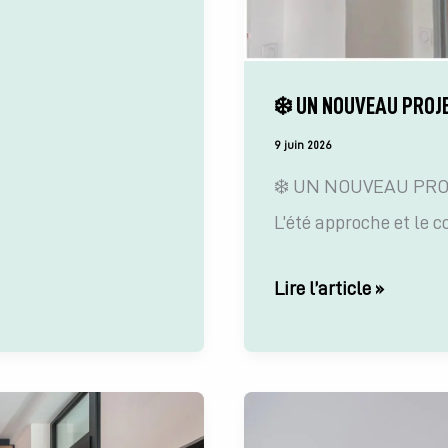
❄️ UN NOUVEAU PROJE
9 juin 2026
❄️ UN NOUVEAU PROJ
L’été approche et le c
❄️
Lire l’article »
UN
NOUVEAU
PROJET
CLIMATISATION