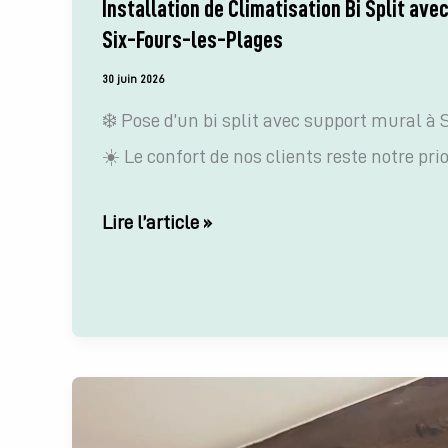
Installation de Climatisation Bi Split ave
Six-Fours-les-Plages
30 juin 2026
❄️ Pose d’un bi split avec support mural à
☀️ Le confort de nos clients reste notre prio
Installation
Lire l’article »
de
Climatisation
Bi
Split
avec
Support