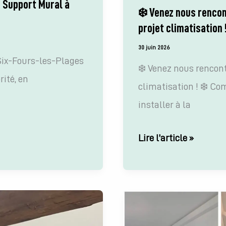
c Support Mural à
❄️ Venez nous rencon
projet climatisation 
30 juin 2026
 Six-Fours-les-Plages
❄️ Venez nous rencont
rité, en
climatisation ! ❄️ C
installer à la
❄️
Lire l’article »
Venez
nous
rencontrer
au