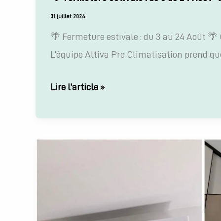
31 juillet 2026
🌴 Fermeture estivale : du 3 au 24 Août 🌴 
L’équipe Altiva Pro Climatisation prend qu
🌴
Lire l’article »
Fermeture
estivale
:
du
3
au
24