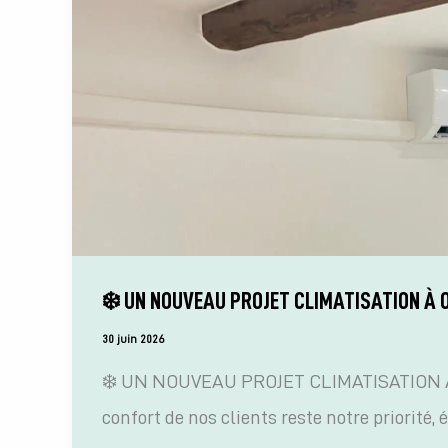
Mural
à
Six-
Fours-
les-
Plages
❄️ UN NOUVEAU PROJET CLIMATISATION À O
30 juin 2026
❄️ UN NOUVEAU PROJET CLIMATISATION À
confort de nos clients reste notre priorité,