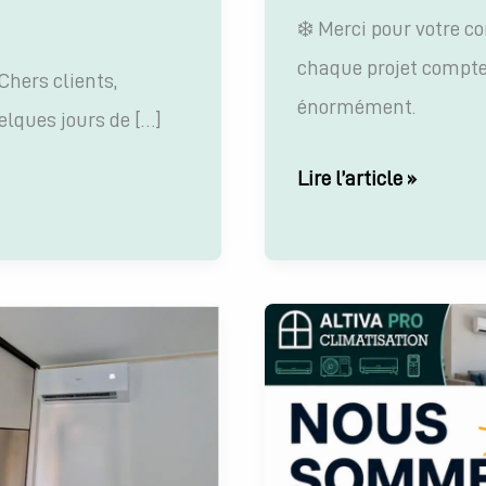
❄️ Merci pour votre c
chaque projet compte
Chers clients,
énormément.
elques jours de […]
❄️
Lire l’article »
Merci
pour
votre
confiance
!